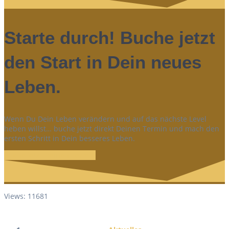
Starte durch! Buche jetzt
den Start in Dein neues
Leben.
Wenn Du Dein Leben verändern und auf das nächste Level
heben willst… buche jetzt direkt Deinen Termin und mach den
ersten Schritt in Dein besseres Leben.
Buche jetzt Deinen Termin
Views: 11681