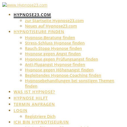
Skip
to
HYPNOSE23.COM
content
zur Startseite Hypnose23.com
Neues auf Hypnose23.com
HYPNOTISEURE FINDEN
Hypnose-Beratung finden
Stress-Schluss Hypnose finden
Rauch-Stopp Hypnose finden
Hypnose gegen Angst finden
Hypnose gegen Prüfungsangst finden
Anti-Flugangst Hypnose finden
Hypnose gegen Höhenangst finden
Begleitendes Hypnose-Coaching finden
Hypnosebehandlungen bei sonstigen Themen
finden
WAS IST HYPNOSE?
HYPNOSE HILFT
TERMIN ANFRAGEN
LOGIN
Registriere Dich
ICH BIN HYPNOTISEUR/IN