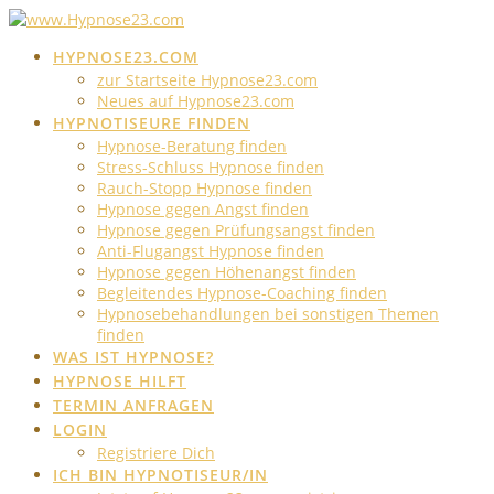
Skip
to
HYPNOSE23.COM
content
zur Startseite Hypnose23.com
Neues auf Hypnose23.com
HYPNOTISEURE FINDEN
Hypnose-Beratung finden
Stress-Schluss Hypnose finden
Rauch-Stopp Hypnose finden
Hypnose gegen Angst finden
Hypnose gegen Prüfungsangst finden
Anti-Flugangst Hypnose finden
Hypnose gegen Höhenangst finden
Begleitendes Hypnose-Coaching finden
Hypnosebehandlungen bei sonstigen Themen
finden
WAS IST HYPNOSE?
HYPNOSE HILFT
TERMIN ANFRAGEN
LOGIN
Registriere Dich
ICH BIN HYPNOTISEUR/IN