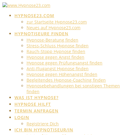
Skip
to
HYPNOSE23.COM
content
zur Startseite Hypnose23.com
Neues auf Hypnose23.com
HYPNOTISEURE FINDEN
Hypnose-Beratung finden
Stress-Schluss Hypnose finden
Rauch-Stopp Hypnose finden
Hypnose gegen Angst finden
Hypnose gegen Prüfungsangst finden
Anti-Flugangst Hypnose finden
Hypnose gegen Höhenangst finden
Begleitendes Hypnose-Coaching finden
Hypnosebehandlungen bei sonstigen Themen
finden
WAS IST HYPNOSE?
HYPNOSE HILFT
TERMIN ANFRAGEN
LOGIN
Registriere Dich
ICH BIN HYPNOTISEUR/IN