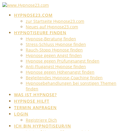
Skip
to
HYPNOSE23.COM
content
zur Startseite Hypnose23.com
Neues auf Hypnose23.com
HYPNOTISEURE FINDEN
Hypnose-Beratung finden
Stress-Schluss Hypnose finden
Rauch-Stopp Hypnose finden
Hypnose gegen Angst finden
Hypnose gegen Prüfungsangst finden
Anti-Flugangst Hypnose finden
Hypnose gegen Höhenangst finden
Begleitendes Hypnose-Coaching finden
Hypnosebehandlungen bei sonstigen Themen
finden
WAS IST HYPNOSE?
HYPNOSE HILFT
TERMIN ANFRAGEN
LOGIN
Registriere Dich
ICH BIN HYPNOTISEUR/IN